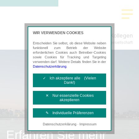
WIR VERWENDEN COOKIES
Weippert & Kollegen
Steuerberatungsgesellschaft
Entscheiden Sie selbst, ob diese Website neben
funktionell zum Betrieb der Website
erforderlichen Cookies auch Betreiber-Cookies
sowie Cookies für Tracking und Targeting
verwenden darf. Weitere Details finden Sie in der
Datenschutzerklärung
.
✓ Ich akzeptiere alle (Vielen
Dank!)
✕ Nur essenzielle Cookies
akzeptieren
✎ Individuelle Präferenzen
·
Datenschutzerklärung
Impressum
Notwendige Cookies
Erfahren Sie mehr
Diese Cookies sind erforderlich, um die
grundlegende Funktionalität der Website