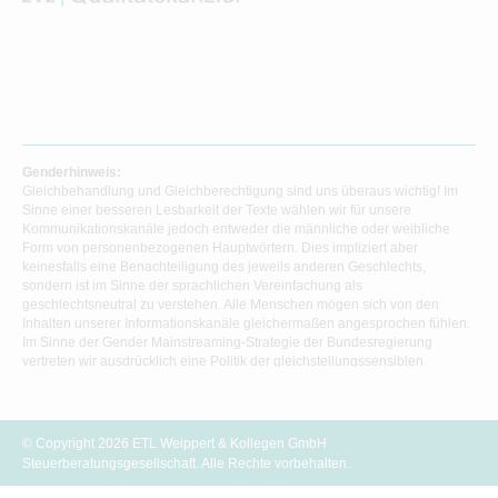
Genderhinweis:
Gleichbehandlung und Gleichberechtigung sind uns überaus wichtig! Im
Sinne einer besseren Lesbarkeit der Texte wählen wir für unsere
Kommunikationskanäle jedoch entweder die männliche oder weibliche
Form von personenbezogenen Hauptwörtern. Dies impliziert aber
keinesfalls eine Benachteiligung des jeweils anderen Geschlechts,
sondern ist im Sinne der sprachlichen Vereinfachung als
geschlechtsneutral zu verstehen. Alle Menschen mögen sich von den
Inhalten unserer Informationskanäle gleichermaßen angesprochen fühlen.
Im Sinne der Gender Mainstreaming-Strategie der Bundesregierung
vertreten wir ausdrücklich eine Politik der gleichstellungssensiblen
Informationsvermittlung.
© Copyright 2026 ETL Weippert & Kollegen GmbH
Steuerberatungsgesellschaft. Alle Rechte vorbehalten.