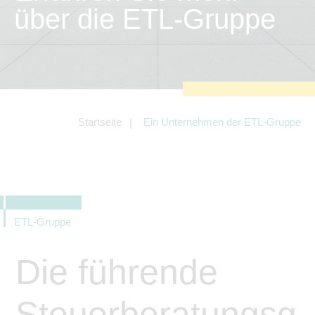
zu sichern.
über die ETL-Gruppe
Tracking- und Targeting-Cookies
Diese Cookies sind erforderlich, um
unsere Website auf Ihre Bedürfnisse hin
zu optimieren. Hierzu gehört eine
bedarfsgerechte Gestaltung und
fortlaufende Verbesserung unseres
Angebotes einschließlich der
Verknüpfung zu Social-Media-
Angeboten von z.B. Facebook und
Startseite
Ein Unternehmen der ETL-Gruppe
LinkedIn.
Betreibercookies
Diese Cookies sind erforderlich, um z.B.
Google Maps zu nutzen oder
eingebettete Videos abspielen zu
können.
ETL-Gruppe
Die führende
Steuerberatungsg