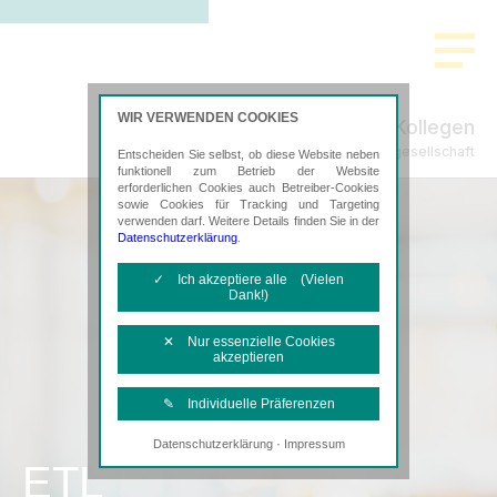
WIR VERWENDEN COOKIES
Weippert & Kollegen
Steuerberatungsgesellschaft
Entscheiden Sie selbst, ob diese Website neben
funktionell zum Betrieb der Website
erforderlichen Cookies auch Betreiber-Cookies
sowie Cookies für Tracking und Targeting
verwenden darf. Weitere Details finden Sie in der
Datenschutzerklärung
.
✓ Ich akzeptiere alle (Vielen
Dank!)
✕ Nur essenzielle Cookies
akzeptieren
✎ Individuelle Präferenzen
·
Datenschutzerklärung
Impressum
Notwendige Cookies
ETL
Diese Cookies sind erforderlich, um die
grundlegende Funktionalität der Website