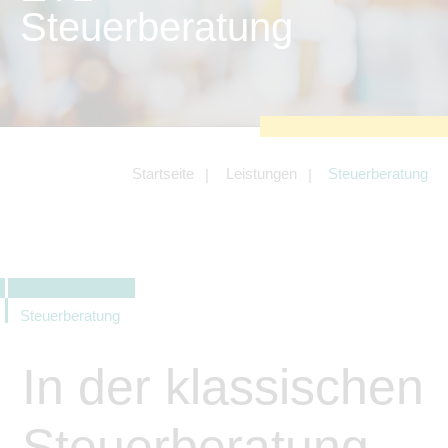
zu sichern.
Steuerberatung
Tracking- und Targeting-Cookies
Diese Cookies sind erforderlich, um
unsere Website auf Ihre Bedürfnisse hin
zu optimieren. Hierzu gehört eine
bedarfsgerechte Gestaltung und
fortlaufende Verbesserung unseres
Angebotes einschließlich der
Verknüpfung zu Social-Media-
Angeboten von z.B. Facebook und
Startseite
Leistungen
Steuerberatung
LinkedIn.
Betreibercookies
Diese Cookies sind erforderlich, um z.B.
Google Maps zu nutzen oder
eingebettete Videos abspielen zu
können.
Steuerberatung
In der klassischen
Steuerberatung